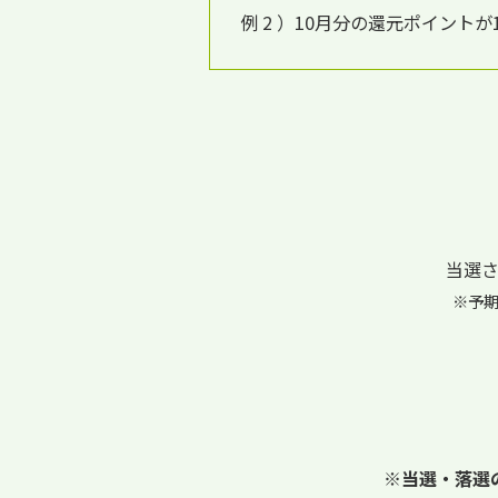
例 2 ）10月分の還元ポイントが1
当選
※予
※
当選・落選