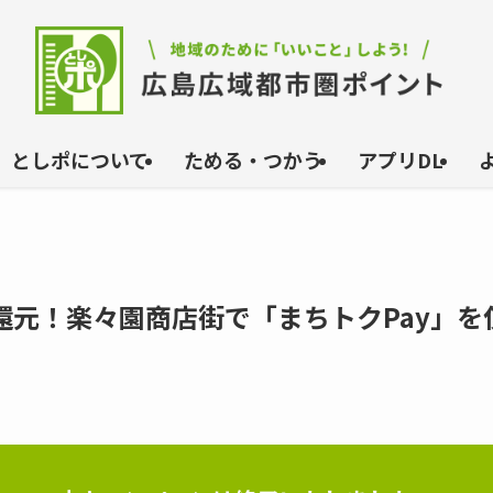
としポについて
ためる・つかう
アプリDL
還元！楽々園商店街で「まちトクPay」を