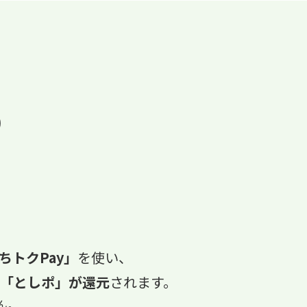
)
トクPay
」
を使い、
て「としポ」が還元
されます。
ん。